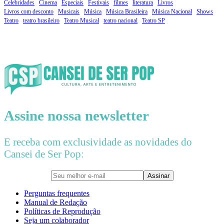
Celebridades
Cinema
Especiais
Festivais
filmes
literatura
Livros
Livros com desconto
Musicais
Música
Música Brasileira
Música Nacional
Shows
Teatro
teatro brasileiro
Teatro Musical
teatro nacional
Teatro SP
Assine nossa
newsletter
E receba com exclusividade as novidades do
Cansei de Ser Pop:
Perguntas frequentes
Manual de Redação
Políticas de Reprodução
Seja um colaborador